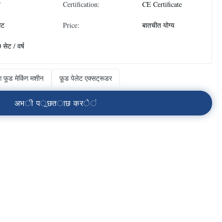
न
Certification:
CE Certificate
ेट
Price:
बातचीत योग्य
 सेट / वर्ष
ग फूड मेकिंग मशीन
फ़ूड पेलेट एक्सट्रूडर
अ
भ
ी
प
ू
छ
त
ा
छ
क
र
े
ं