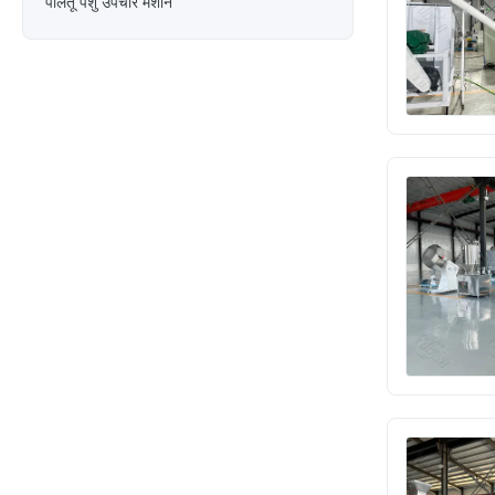
पालतू पशु उपचार मशीन