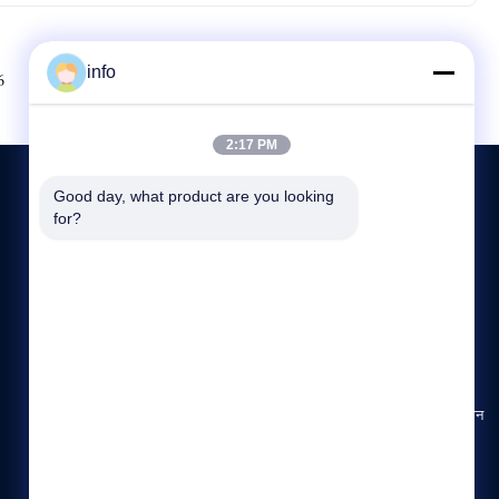
info
Next
6
7
8
2:17 PM
Good day, what product are you looking 
for?
हमसे संपर्क करें
86--19913726068
8:45-18:00
info@mikimz.com
25 वीं मंजिल, हुआफू वाणिज्यिक केंद्र, वेनफेंग जिला, आन्यांग शहर, हेनान
प्रांत