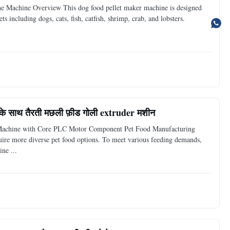
ne Machine Overview This dog food pellet maker machine is designed
ts including dogs, cats, fish, catfish, shrimp, crab, and lobsters.
 के साथ तैरती मछली फ़ीड गोली extruder मशीन
r Machine with Core PLC Motor Component Pet Food Manufacturing
uire more diverse pet food options. To meet various feeding demands,
ne ...