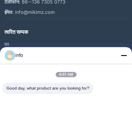
टेलीफोन:
86--136 7305 0773
ईमेल:
info@mikimz.com
त्वरित सम्पक
घर
उत्पादों
info
वीआर शो
हमारे बारे में
8:07 AM
कारखाने का दौरा
Good day, what product are you looking for?
गुणवत्ता नियंत्रण
हमसे संपर्क करें
उद्धरण मांगें
समाचार