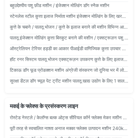
बहुउद्देश्यीय पशु फ़ीड मशीन / इंजेक्शन मोल्डिंग डॉग स्नैक मशीन
स्टेनलेस स्टील कुत्ता इलाज निर्माता मशीन इंजेक्शन मोल्डिंग के लिए खरगोश, हड्डी के आकार
कुत्ते के चबाने / पालतू भोजन / कुत्ते के इलाज बनाने की मशीन विभिन्न आकार 239g/S इंजेक्शन दर
पालतू इंजेक्शन मोल्डिंग कुत्ता बिस्कुट बनाने की मशीन / एक्सट्रूज़न पशु खाद्य बनाने की मशीन
ऑस्ट्रेलियन टेरियर हड्डी का आकार पीआईडी वाणिज्यिक कुत्ता उपचार निर्माता कुत्ता चबाने के लिए तेल सबूत
हॉट रनर सिस्टम पालतू भोजन एक्सट्रूज़न उपकरण कुत्ते के लिए इलाज कुत्ता बिस्कुट निर्माता 89kw
टिकाऊ डॉग फूड प्रोडक्शन मशीन अंग्रेजी संस्करण जो दुनिया भर में लोकप्रिय है
सुरक्षा डेंटल डॉग च्यूज़ पेट ट्रीट मशीन पालतू खाद्य उद्योग के लिए 1 साल की वारंटी डॉग फूड प्रोडक्शन लाइन
मकई के फ्लेक्स के प्रसंस्करण लाइन
रोस्टेड नेस्टले / केलॉग्स बल्क ओट्स सीरियल कॉर्न फ्लेक्स मेकर मशीन CE iso9001 के साथ
पूरी तरह से स्वचालित नाश्ता अनाज मक्का फ्लेक्स उत्पादन मशीन 240kg/घंटा मक्का फ्लेक्स मशीनरी