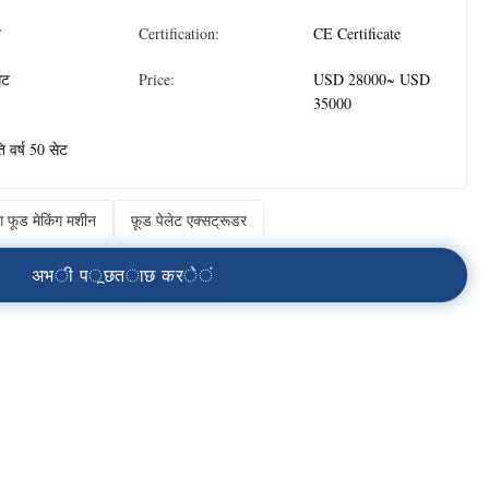
न
Certification:
CE Certificate
ेट
Price:
USD 28000~ USD
35000
ति वर्ष 50 सेट
ग फूड मेकिंग मशीन
फ़ूड पेलेट एक्सट्रूडर
अ
भ
ी
प
ू
छ
त
ा
छ
क
र
े
ं