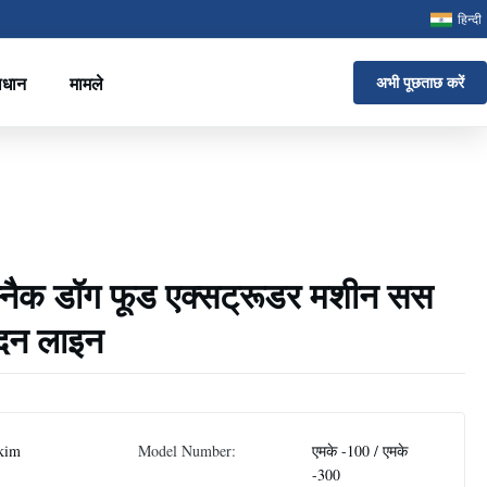
हिन्दी
ाधान
मामले
अभी पूछताछ करें
 स्नैक डॉग फूड एक्सट्रूडर मशीन सस
ादन लाइन
kim
Model Number:
एमके -100 / एमके
-300