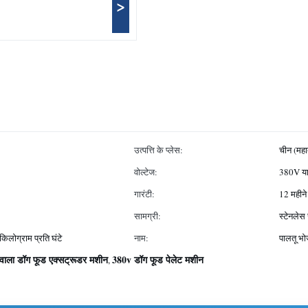
>
उत्पत्ति के प्लेस:
चीन (महाद
वोल्टेज:
380V या
गारंटी:
12 महीने
सामग्री:
स्टेनलेस
िलोग्राम प्रति घंटे
नाम:
पालतू भ
 वाला डॉग फूड एक्सट्रूडर मशीन
380v डॉग फूड पेलेट मशीन
,