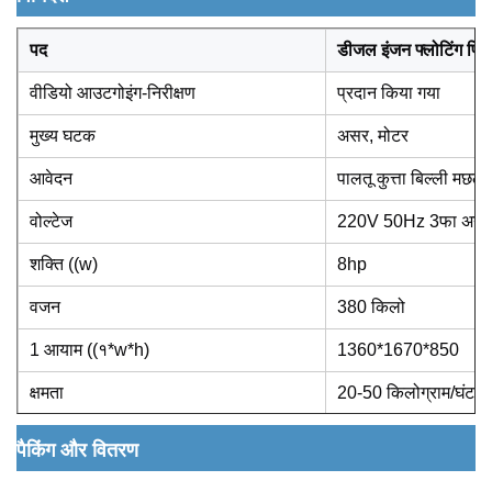
डीजल इंजन फ्लोटिंग फिश
पद
वीडियो आउटगोइंग-निरीक्षण
प्रदान किया गया
मुख्य घटक
असर, मोटर
आवेदन
पालतू कुत्ता बिल्ली मछली
वोल्टेज
220V 50Hz 3फा अनुक
शक्ति ((w)
8hp
वजन
380 किलो
1 आयाम ((१*w*h)
1360*1670*850
क्षमता
20-50 किलोग्राम/घंटा
पैकिंग और वितरण