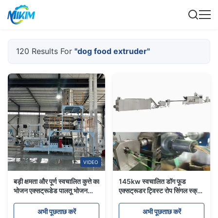
120 Results For
"dog food extruder"
VIDEO
बड़ी क्षमता और पूर्ण स्वचालित कुत्ते का
145kw स्वचालित डॉग फूड
भोजन एक्सट्रूडेड पालतू भोजन
एक्सट्रूडर ट्विस्ट रोप सिंगल स्क्रू
प्रसंस्करण मशीनें पालतू कुत्ते सूखी
डॉग ट्रीट एक्सट्रूडर
कुत्ते का भोजन मशीन
अभी पूछताछ करें
अभी पूछताछ करें