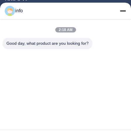
घर
info
उत्पादों
2:18 AM
वीआर शो
हमारे बारे में
Good day, what product are you looking for?
कारखाने का दौरा
गुणवत्ता नियंत्रण
हमसे संपर्क करें
उद्धरण मांगें
समाचार
Follow Us