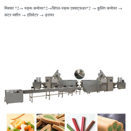
मिक्सर *2→ स्क्रू कन्वेयर*2→सिंगल-स्क्रू एक्सट्रूडर*2 → कूलिंग कन्वेयर →
कटर मशीन → एलिवेटर → ड्रायर