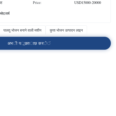
ेट
Price:
USD15000-20000
सेट/वर्ष
पालतू भोजन बनाने वाली मशीन
कुत्ता भोजन उत्पादन लाइन
अ
भ
ी
प
ू
छ
त
ा
छ
क
र
े
ं