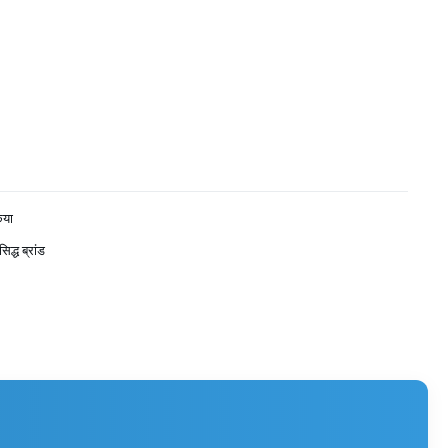
िया
सिद्ध ब्रांड