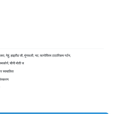
रा, गेहूं, हाइलैंड जौ, मूंगफली, नट, फागोपिरम टाटारिकम गर्टन,
रूमकोर्न, चीनी मोती ज
और स्वचालित
 संस्करण