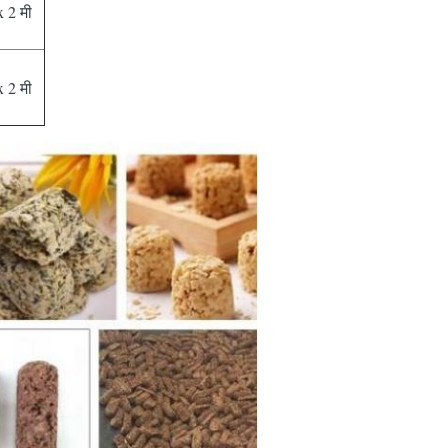
x 2 मी
x 2 मी