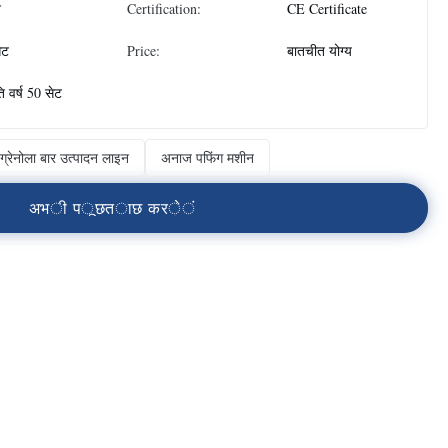
न
Certification:
CE Certificate
ेट
Price:
बातचीत योग्य
ति वर्ष 50 सेट
ग्रेनोला बार उत्पादन लाइन
अनाज पफिंग मशीन
अ
भ
ी
प
ू
छ
त
ा
छ
क
र
े
ं