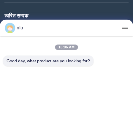
त्वरित सम्पक
घर
info
उत्पादों
10:06 AM
वीआर शो
हमारे बारे में
Good day, what product are you looking for?
कारखाने का दौरा
गुणवत्ता नियंत्रण
हमसे संपर्क करें
उद्धरण मांगें
समाचार
Follow Us