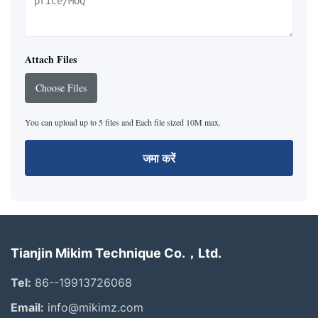
Attach Files
Choose Files
You can upload up to 5 files and Each file sized 10M max.
जमा करें
Tianjin Mikim Technique Co.，Ltd.
Tel:
86--19913726068
Email:
info@mikimz.com