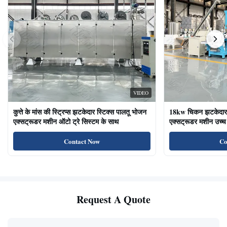
VIDEO
कुत्ते के मांस की स्ट्रिप्स झटकेदार स्टिक्स पालतू भोजन
18kw चिकन झटकेदार द
एक्सट्रूडर मशीन ऑटो ट्रे सिस्टम के साथ
एक्सट्रूडर मशीन उच्च 
का भोजन बिल्ली के उप
Contact Now
Co
Request A Quote