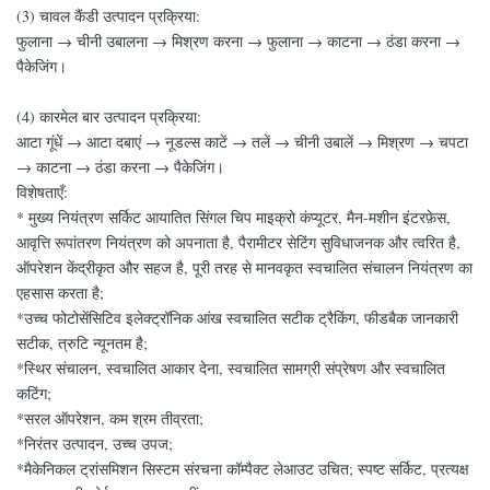
(3) चावल कैंडी उत्पादन प्रक्रिया:
फुलाना → चीनी उबालना → मिश्रण करना → फुलाना → काटना → ठंडा करना →
पैकेजिंग।
(4) कारमेल बार उत्पादन प्रक्रिया:
आटा गूंधें → आटा दबाएं → नूडल्स काटें → तलें → चीनी उबालें → मिश्रण → चपटा
→ काटना → ठंडा करना → पैकेजिंग।
विशेषताएँ:
* मुख्य नियंत्रण सर्किट आयातित सिंगल चिप माइक्रो कंप्यूटर, मैन-मशीन इंटरफ़ेस,
आवृत्ति रूपांतरण नियंत्रण को अपनाता है, पैरामीटर सेटिंग सुविधाजनक और त्वरित है,
ऑपरेशन केंद्रीकृत और सहज है, पूरी तरह से मानवकृत स्वचालित संचालन नियंत्रण का
एहसास करता है;
*उच्च फोटोसेंसिटिव इलेक्ट्रॉनिक आंख स्वचालित सटीक ट्रैकिंग, फीडबैक जानकारी
सटीक, त्रुटि न्यूनतम है;
*स्थिर संचालन, स्वचालित आकार देना, स्वचालित सामग्री संप्रेषण और स्वचालित
कटिंग;
*सरल ऑपरेशन, कम श्रम तीव्रता;
*निरंतर उत्पादन, उच्च उपज;
*मैकेनिकल ट्रांसमिशन सिस्टम संरचना कॉम्पैक्ट लेआउट उचित; स्पष्ट सर्किट, प्रत्यक्ष