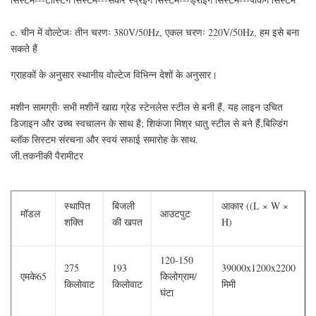
e. चीन में वोल्टेजः तीन चरणः 380V/50Hz, एकल चरणः 220V/50Hz, हम इसे बना
सकते हैं
ग्राहकों के अनुसार स्थानीय वोल्टेज विभिन्न देशों के अनुसार।
मशीन सामग्रीः सभी मशीनें खाद्य ग्रेड स्टेनलेस स्टील से बनी हैं, यह लाइन उचित
डिजाइन और उच्च स्वचालन के साथ है; शिकंजा मिश्र धातु स्टील से बने हैं,बिल्डिंग
ब्लॉक सिस्टम संरचना और स्वयं सफाई समारोह के साथ.
जी.तकनीकी पैरामीटर
स्थापित
बिजली
आकार ((L × W ×
मॉडल
आउटपुट
शक्ति
की खपत
H)
120-150
275
193
39000x1200x2200
एमके65
किलोग्राम/
किलोवाट
किलोवाट
मिमी
घंटा