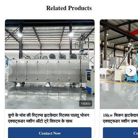
Related Products
VIDEO
कुत्ते के मांस की स्ट्रिप्स झटकेदार स्टिक्स पालतू भोजन
18kw चिकन झटकेदार द
एक्सट्रूडर मशीन ऑटो ट्रे सिस्टम के साथ
एक्सट्रूडर मशीन उच्च 
का भोजन बिल्ली के उप
Contact Now
Co