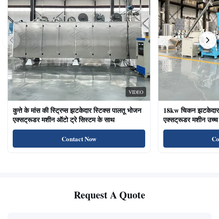
VIDEO
कुत्ते के मांस की स्ट्रिप्स झटकेदार स्टिक्स पालतू भोजन
18kw चिकन झटकेदार द
एक्सट्रूडर मशीन ऑटो ट्रे सिस्टम के साथ
एक्सट्रूडर मशीन उच्च 
का भोजन बिल्ली के उप
Contact Now
Co
Request A Quote