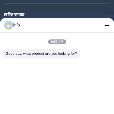
त्वरित सम्पक
घर
info
उत्पादों
9:53 AM
वीआर शो
हमारे बारे में
Good day, what product are you looking for?
कारखाने का दौरा
गुणवत्ता नियंत्रण
हमसे संपर्क करें
उद्धरण मांगें
समाचार
Follow Us