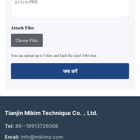
Attach Files
Choose Files
You can upload up to 5 files and Each file sized 10M max.
जमा करें
Tianjin Mikim Technique Co.，Ltd.
Tel:
86--19913726068
Email:
info@mikimz.com