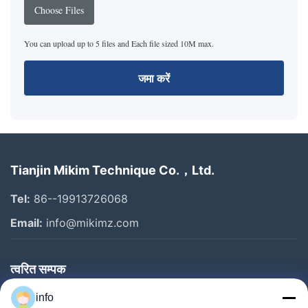
Choose Files
You can upload up to 5 files and Each file sized 10M max.
जमा करें
Tianjin Mikim Technique Co.，Ltd.
Tel:
86--19913726068
Email:
info@mikimz.com
त्वरित सम्पक
घर
info