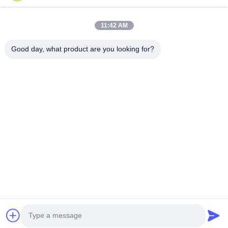
उत्पादों
11:42 AM
वीआर शो
हमारे बारे में
Good day, what product are you looking for?
कारखाने का दौरा
गुणवत्ता नियंत्रण
हमसे संपर्क करें
उद्धरण मांगें
समाचार
Follow Us
©2016- Tianjin Mikim Technique co.，Ltd.. सर्वाधिकार सुरक्षित