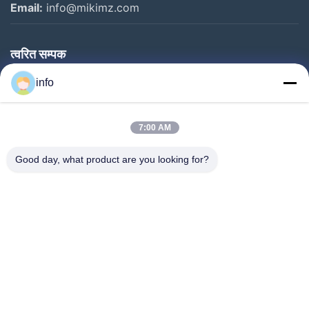
Email:
info@mikimz.com
त्वरित सम्पक
घर
info
उत्पादों
7:00 AM
वीआर शो
हमारे बारे में
Good day, what product are you looking for?
कारखाने का दौरा
गुणवत्ता नियंत्रण
हमसे संपर्क करें
उद्धरण मांगें
समाचार