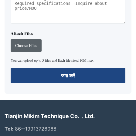
Attach Files
Choose Files
You can upload up to 5 files and Each file sized 10M max.
जमा करें
Tianjin Mikim Technique Co.，Ltd.
Tel:
86--19913726068