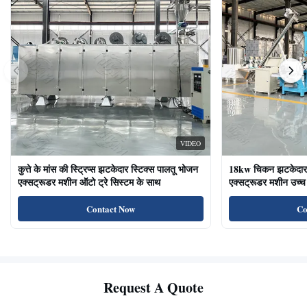
VIDEO
कुत्ते के मांस की स्ट्रिप्स झटकेदार स्टिक्स पालतू भोजन
18kw चिकन झटकेदार द
एक्सट्रूडर मशीन ऑटो ट्रे सिस्टम के साथ
एक्सट्रूडर मशीन उच्च 
का भोजन बिल्ली के उप
Contact Now
Co
Request A Quote