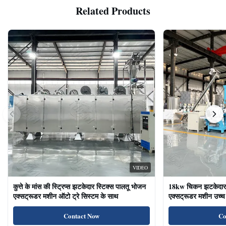
Related Products
VIDEO
कुत्ते के मांस की स्ट्रिप्स झटकेदार स्टिक्स पालतू भोजन
18kw चिकन झटकेदार द
एक्सट्रूडर मशीन ऑटो ट्रे सिस्टम के साथ
एक्सट्रूडर मशीन उच्च 
का भोजन बिल्ली के उप
Contact Now
Co