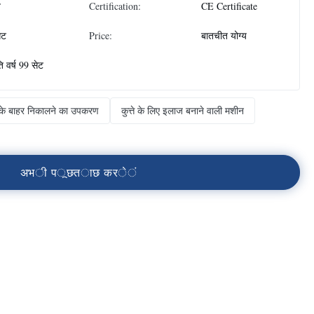
न
Certification:
CE Certificate
ेट
Price:
बातचीत योग्य
ति वर्ष 99 सेट
थों के बाहर निकालने का उपकरण
कुत्ते के लिए इलाज बनाने वाली मशीन
अ
भ
ी
प
ू
छ
त
ा
छ
क
र
े
ं