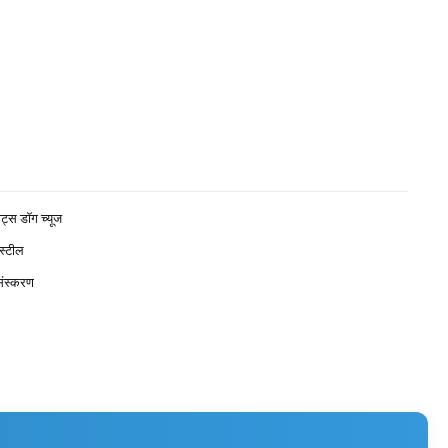
ीट्स डॉग च्यूज
 स्टील
 संस्करण