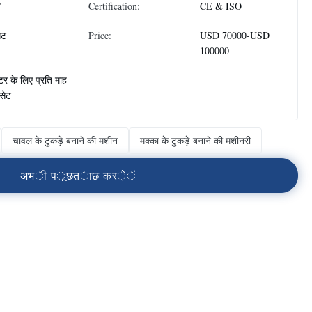
न
Certification:
CE & ISO
ेट
Price:
USD 70000-USD
100000
्टर के लिए प्रति माह
सेट
चावल के टुकड़े बनाने की मशीन
मक्का के टुकड़े बनाने की मशीनरी
अ
भ
ी
प
ू
छ
त
ा
छ
क
र
े
ं