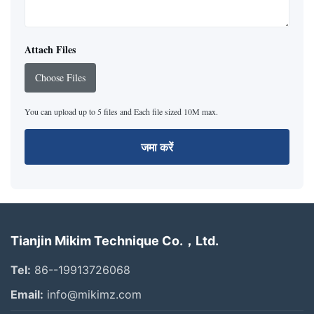
Attach Files
Choose Files
You can upload up to 5 files and Each file sized 10M max.
जमा करें
Tianjin Mikim Technique Co.，Ltd.
Tel:
86--19913726068
Email:
info@mikimz.com