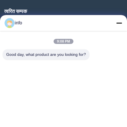
त्वरित सम्पक
घर
info
उत्पादों
9:08 PM
वीआर शो
हमारे बारे में
Good day, what product are you looking for?
कारखाने का दौरा
गुणवत्ता नियंत्रण
हमसे संपर्क करें
उद्धरण मांगें
समाचार
Follow Us