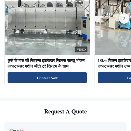
VIDEO
कुत्ते के मांस की स्ट्रिप्स झटकेदार स्टिक्स पालतू भोजन
18kw चिकन झटकेदार द
एक्सट्रूडर मशीन ऑटो ट्रे सिस्टम के साथ
एक्सट्रूडर मशीन उच्च 
का भोजन बिल्ली के उप
Contact Now
Co
Request A Quote
Email
*