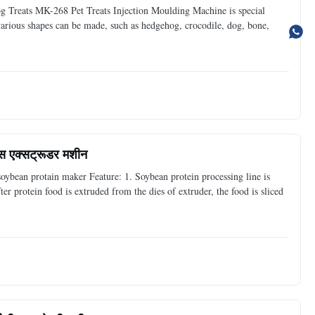
 Treats MK-268 Pet Treats Injection Moulding Machine is special
arious shapes can be made, such as hedgehog, crocodile, dog, bone,
्स एक्सट्रूडर मशीन
soybean protain maker Feature: 1. Soybean protein processing line is
er protein food is extruded from the dies of extruder, the food is sliced