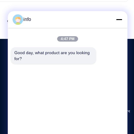
info
Next
9
10
4:47 PM
Good day, what product are you looking 
for?
हमसे संपर्क करें
86--19913726068
8:45-18:00
info@mikimz.com
25 वीं मंजिल, हुआफू वाणिज्यिक केंद्र, वेनफेंग जिला, आन्यांग शहर, हेनान
प्रांत