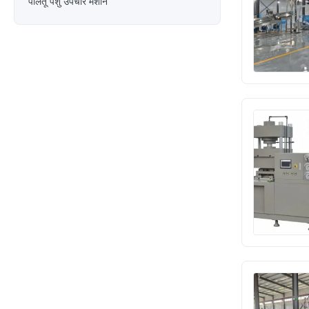
पालतू पशु उपचार मशीन