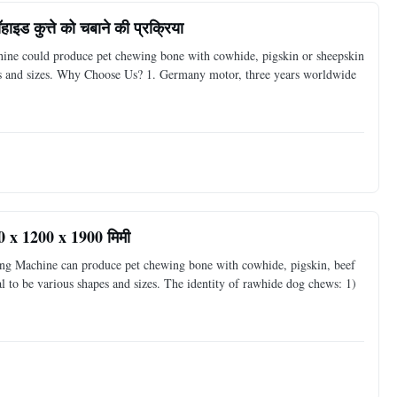
हाइड कुत्ते को चबाने की प्रक्रिया
ine could produce pet chewing bone with cowhide, pigskin or sheepskin
apes and sizes. Why Choose Us? 1. Germany motor, three years worldwide
500 x 1200 x 1900 मिमी
g Machine can produce pet chewing bone with cowhide, pigskin, beef
al to be various shapes and sizes.​ The identity of rawhide dog chews: 1)