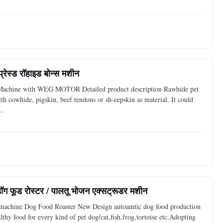
रेस्ड रॉहाइड बोन्स मशीन
 Machine with WEG MOTOR Detailed product description Rawhide pet
 cowhide, pigskin, beef tendons or sh-eepskin as material. It could
..
ॉग फूड रोस्टर / पालतू भोजन एक्सट्रूडर मशीन
 machine Dog Food Roaster New Design autoamtic dog food production
lthy food for every kind of pet dog/cat,fish,frog,tortoise etc.Adopting