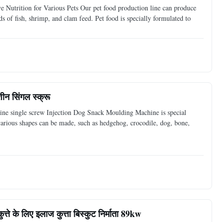
Nutrition for Various Pets Our pet food production line can produce
 of fish, shrimp, and clam feed. Pet food is specially formulated to
ीन सिंगल स्क्रू
ne single screw Injection Dog Snack Moulding Machine is special
arious shapes can be made, such as hedgehog, crocodile, dog, bone,
ते के लिए इलाज कुत्ता बिस्कुट निर्माता 89kw